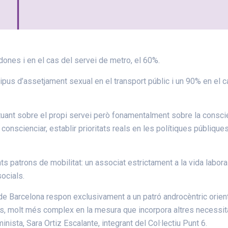
es i en el cas del servei de metro, el 60%.
s d’assetjament sexual en el transport públic i un 90% en el c
ctuant sobre el propi servei però fonamentalment sobre la consci
e conscienciar, establir prioritats reals en les polítiques públique
 patrons de mobilitat: un associat estrictament a la vida laboral 
ocials.
de Barcelona respon exclusivament a un patró androcèntric orientat
nes, molt més complex en la mesura que incorpora altres necessita
nista, Sara Ortiz Escalante, integrant del Col·lectiu Punt 6.