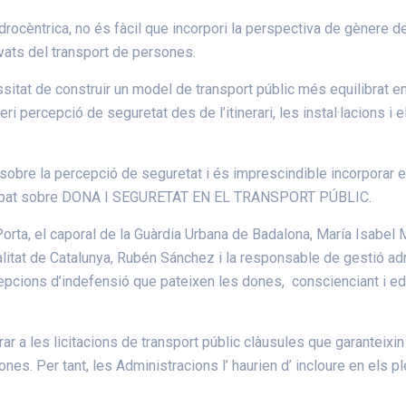
drocèntrica, no és fàcil que incorpori la perspectiva de gènere d
vats del transport de persones.
ssitat de construir un model de transport públic més equilibrat ent
ri percepció de seguretat des de l’itinerari, les instal·lacions i e
 sobre la percepció de seguretat i és imprescindible incorporar 
el debat sobre DONA I SEGURETAT EN EL TRANSPORT PÚBLIC.
ta, el caporal de la Guàrdia Urbana de Badalona, María Isabel Ma
alitat de Catalunya, Rubén Sánchez i la responsable de gestió ad
cepcions d’indefensió que pateixen les dones, conscienciant i e
rar a les licitacions de transport públic clàusules que garanteixin
es. Per tant, les Administracions l’ haurien d’ incloure en els p